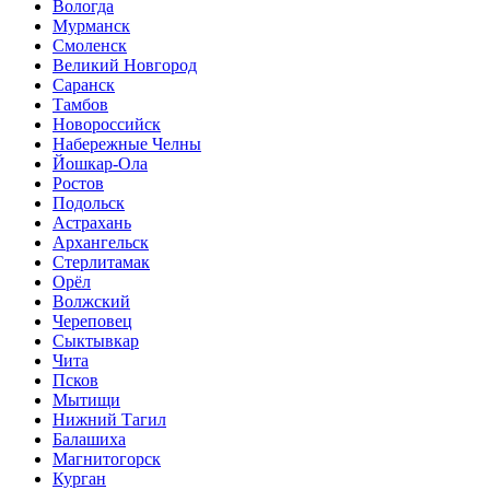
Вологда
Мурманск
Смоленск
Великий Новгород
Саранск
Тамбов
Новороссийск
Набережные Челны
Йошкар-Ола
Ростов
Подольск
Астрахань
Архангельск
Стерлитамак
Орёл
Волжский
Череповец
Сыктывкар
Чита
Псков
Мытищи
Нижний Тагил
Балашиха
Магнитогорск
Курган