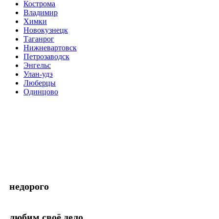
Кострома
Владимир
Химки
Новокузнецк
Таганрог
Нижневартовск
Петрозаводск
Энгельс
Улан-удэ
Люберцы
Одинцово
недорого
любим своё дело