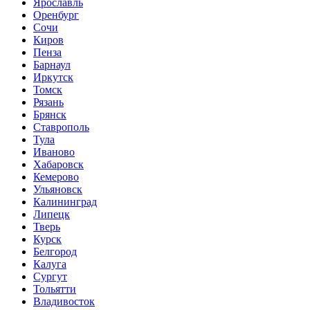
Ярославль
Оренбург
Сочи
Киров
Пенза
Барнаул
Иркутск
Томск
Рязань
Брянск
Ставрополь
Тула
Иваново
Хабаровск
Кемерово
Ульяновск
Калининград
Липецк
Тверь
Курск
Белгород
Калуга
Сургут
Тольятти
Владивосток